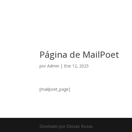
Página de MailPoet
por
Admin
|
Ene 12, 2025
[mailpoet_page]
Diseñado por Diosas Rosas